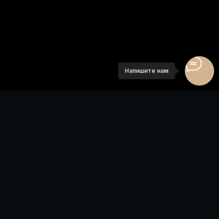
НАХОДЯСЬ НА САЙТЕ ВЫ СОГЛАШАЕТЕСЬ С
ПОЛИТИКОЙ ОБРАБОТКИ ПЕРСОНАЛЬНЫХ
ДАННЫХ И ИСПОЛЬЗОВАНИЕМ COOKIE
Номера
Услуги
Инфраструктура
О нас
Напишите нам
Обзоры номеров
Контакты
Отзывы
Вопрос-ответ
Корпоративным клиентам
Документы
Политика конфиденциальности
Правила проживания
→ РАЗРАБОТКА САЙТА