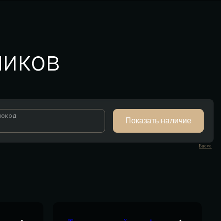
ников
Bnovo