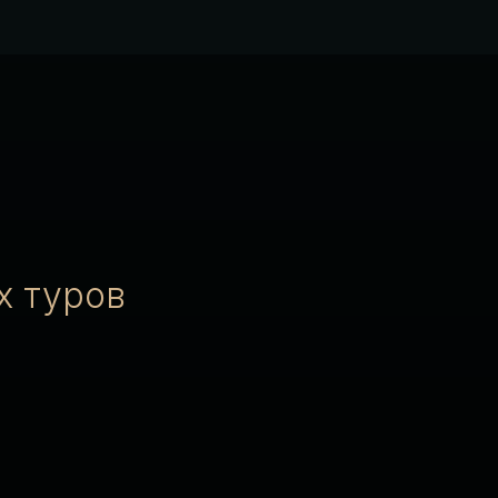
х туров