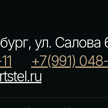
О нас
Отзывы
Д
Вопрос-ответ
Обзоры номеров
П
Корпоративным клиентам
Контакты
П
→