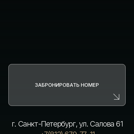
© АПАРТСТЕЛЬ. ВСЕ ПРАВА ЗАЩИЩЕНЫ. НОМЕР
РЕЕСТРОВОЙ ЗАПИСИ В ЕДИНОМ РЕЕСТРЕ
ОБЪЕКТОВ КЛАССИФИКАЦИИ В СФЕРЕ
ТУРИСТСКОЙ ИНДУСТРИИ С782024003533
НАХОДЯСЬ НА САЙТЕ ВЫ СОГЛАШАЕТЕСЬ С
ПОЛИТИКОЙ ОБРАБОТКИ ПЕРСОНАЛЬНЫХ
ДАННЫХ И ИСПОЛЬЗОВАНИЕМ COOKIE
Номера
Услуги
Инфраструктура
О нас
Обзоры номеров
Контакты
Отзывы
Вопрос-ответ
Корпоративным клиентам
Документы
Политика конфиденциальности
Правила проживания