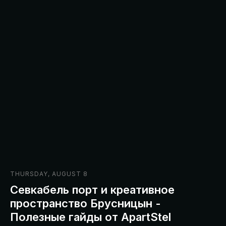
Обзоры номеров
Контакты
Отзывы
Вопрос-ответ
Корпоративным клиентам
Документы
Политика конфиденциальности
Правила проживания
→ РАЗРАБОТКА САЙТА
THURSDAY, AUGUST 8
Севкабель порт и креативное
пространство Брусницын -
Полезные гайды от ApartStel