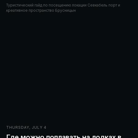
Туристический гайд по посещению локации Севкабель порт и
креативное пространство Брусницын
THURSDAY, JULY 4
Где можно поплавать на лодках в