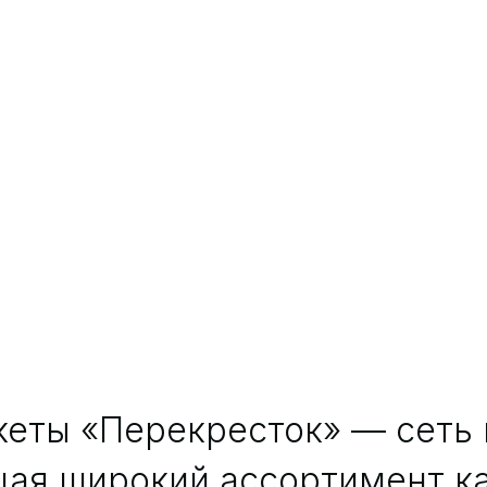
еты «Перекресток» — сеть 
ая широкий ассортимент к