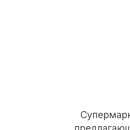
Супермарк
предлагающ