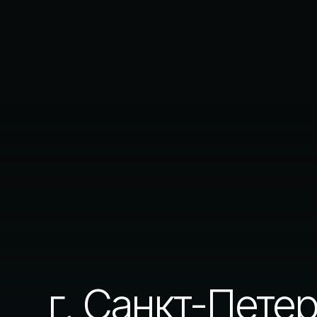
г. Санкт-Петербу
+7(812) 679-77-11
reception@apartst
Номера
Услуги
© АПАРТСТЕЛЬ. ВСЕ ПРАВА ЗАЩИЩЕНЫ. НОМЕР
Инфраструктура