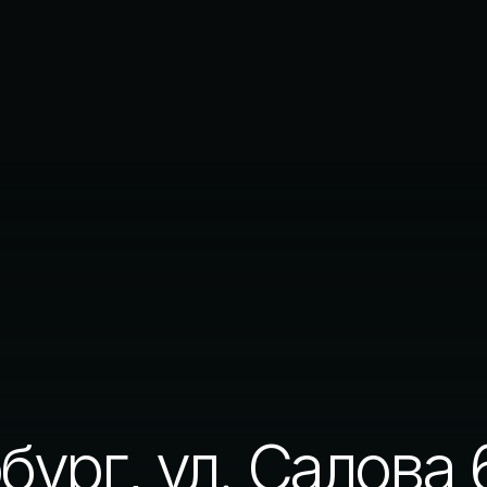
рг, ул. Салова 61
КР
БЕ
+7(991) 048-95-
el.ru
О нас
Отзывы
Д
Вопрос-ответ
Обзоры номеров
П
Корпоративным клиентам
Контакты
П