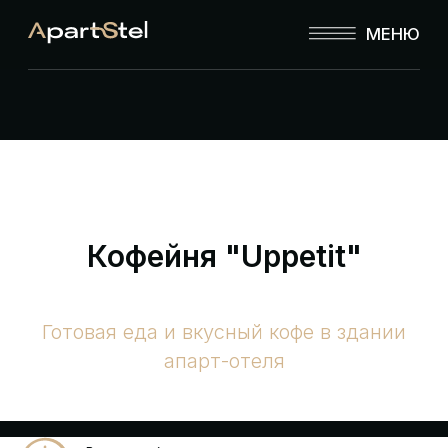
МЕНЮ
Кофейня "Uppetit"
Готовая еда и вкусный кофе в здании
апарт-отеля