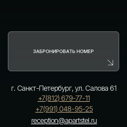
ТУРИСТСКОЙ ИНДУСТРИИ С782024003533
НАХОДЯСЬ НА САЙТЕ ВЫ СОГЛАШАЕТЕСЬ С
ПОЛИТИКОЙ ОБРАБОТКИ ПЕРСОНАЛЬНЫХ
ДАННЫХ И ИСПОЛЬЗОВАНИЕМ COOKIE
Номера
Услуги
Инфраструктура
О нас
Обзоры номеров
Контакты
Отзывы
Вопрос-ответ
Корпоративным клиентам
Документы
Политика конфиденциальности
Правила проживания
→ РАЗРАБОТКА САЙТА